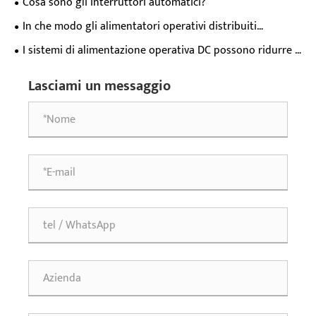
Cosa sono gli interruttori automatici?
In che modo gli alimentatori operativi distribuiti
affrontano i punti deboli dell'alimentazione delle
I sistemi di alimentazione operativa DC possono ridurre i
apparecchiature decentralizzate attraverso i campi chiave?
costi operativi
Lasciami un messaggio