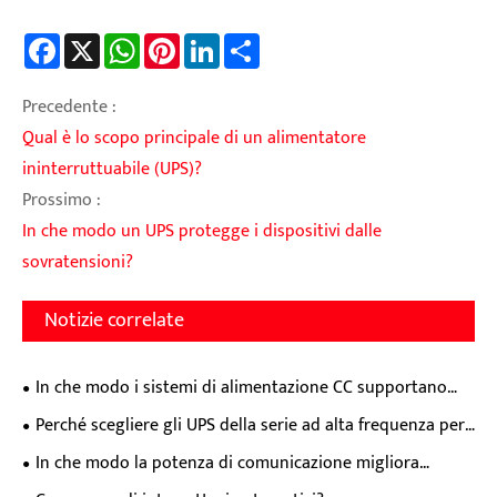
Facebook
X
WhatsApp
Pinterest
LinkedIn
Share
Precedente :
Qual è lo scopo principale di un alimentatore
ininterruttuabile (UPS)?
Prossimo :
In che modo un UPS protegge i dispositivi dalle
sovratensioni?
Notizie correlate
In che modo i sistemi di alimentazione CC supportano
una distribuzione stabile dell'energia industriale?
Perché scegliere gli UPS della serie ad alta frequenza per
una protezione dell'alimentazione di livello superiore?
In che modo la potenza di comunicazione migliora
l'affidabilità della rete moderna?