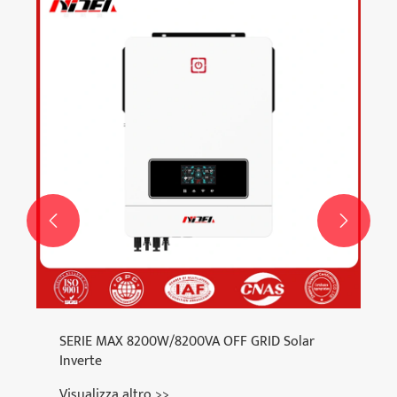
Schermo del segnale centrale basato su
microcomputer
Visualizza altro >>

