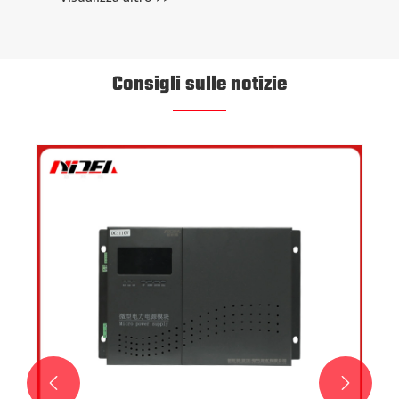
Consigli sulle notizie
Perché scegliere una nuova idea elettrica per
i tuoi sistemi di alimentazione operativa DC?
Visualizza altro >>

