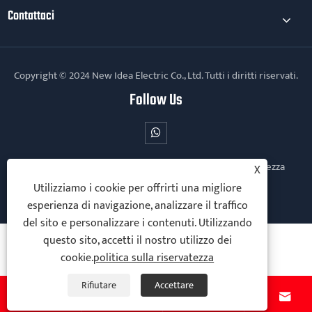
Contattaci
Copyright © 2024 New Idea Electric Co., Ltd. Tutti i diritti riservati.
Follow Us
Links
Sitemap
RSS
XML
politica sulla riservatezza
X
Utilizziamo i cookie per offrirti una migliore
esperienza di navigazione, analizzare il traffico
del sito e personalizzare i contenuti. Utilizzando
questo sito, accetti il ​​nostro utilizzo dei
cookie.
politica sulla riservatezza
Rifiutare
Accettare



