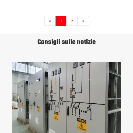
«
1
2
»
Consigli sulle notizie